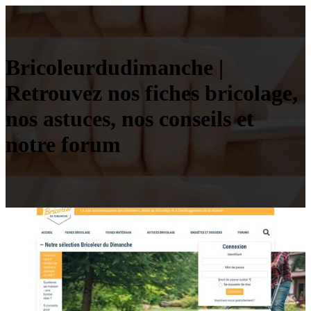
Bricoleur­dudi­manche |
Retrouvez nos fiches bricolage,
nos astuces, nos conseils et
notre forum