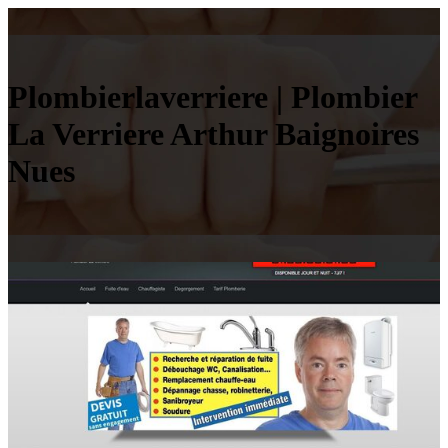
Plom­bierlaver­rie­re | Plombier
La Verriere Arthur Baignoires
Nues