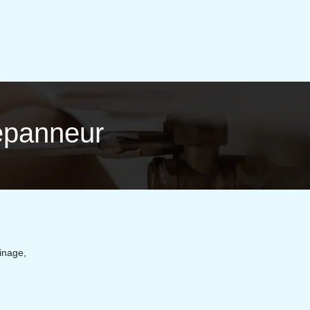
épanneur
inage,