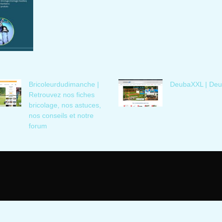
Bricoleur­dudi­manche |
DeubaXXL | De
Retrouvez nos fiches
bricolage, nos astuces,
nos conseils et notre
forum